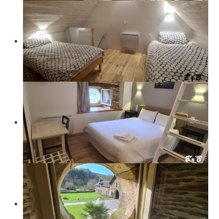
Access
Surroundings
Activities
Water ride
Contact