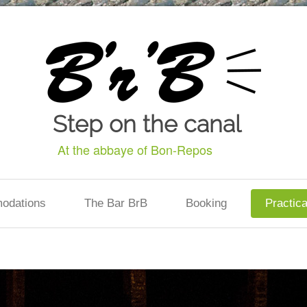
Step on the canal
At the abbaye of Bon-Repos
odations
The Bar BrB
Booking
Practica