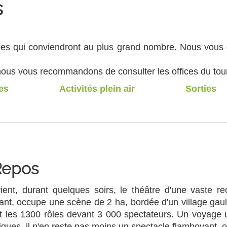
s
riées qui conviendront au plus grand nombre. Nous vou
si nous vous recommandons de consulter les offices du to
es
Activités plein air
Sorties
Repos
t, durant quelques soirs, le théâtre d'une vaste recon
ant, occupe une scène de 2 ha, bordée d'un village gaul
nt les 1300 rôles devant 3 000 spectateurs. Un voyage
iques, il n'en reste pas moins un spectacle flamboyant, ou